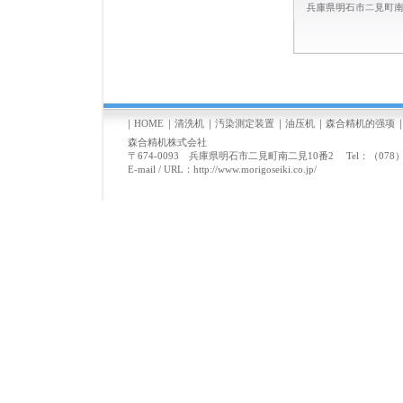
｜
HOME
｜
清洗机
｜
汚染測定装置
｜
油压机
｜
森合精机的强项
森合精机株式会社
〒674-0093 兵庫県明石市二見町南二見10番2 Tel：（078）944
E-mail
/ URL：
http://www.morigoseiki.co.jp/