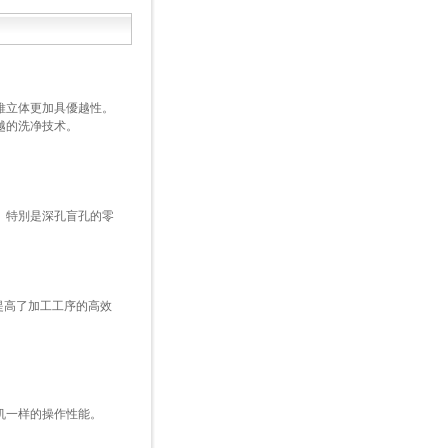
維立体更加具優越性。
越的洗净技术。
。特別是深孔盲孔的零
提高了加工工序的高效
机一样的操作性能。