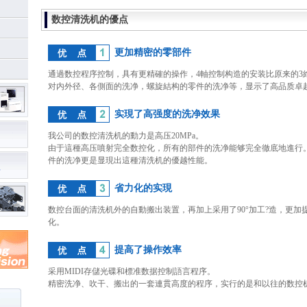
数控清洗机的優点
更加精密的零部件
通過数控程序控制，具有更精確的操作，4軸控制构造的安装比原来的3
对内外径、各側面的洗净，螺旋結构的零件的洗净等，显示了高品质卓
实現了高强度的洗净效果
我公司的数控清洗机的動力是高压20MPa。
由于這種高压噴射完全数控化，所有的部件的洗净能够完全徹底地進行
件的洗净更是显現出這種清洗机的優越性能。
省力化的实現
数控台面的清洗机外的自動搬出装置，再加上采用了90°加工?造，更加
化。
提高了操作效率
采用MIDI存儲光碟和標准数据控制語言程序。
精密洗净、吹干、搬出的一套連貫高度的程序，实行的是和以往的数控