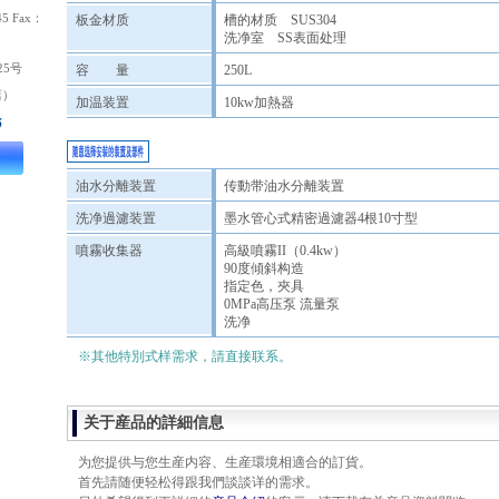
板金材质
槽的材质 SUS304
洗净室 SS表面处理
25号
容 量
250L
店）
加温装置
10kw加熱器
油水分離装置
传動带油水分離装置
洗净過濾装置
墨水管心式精密過濾器4根10寸型
噴霧收集器
高級噴霧II（0.4kw）
90度傾斜构造
指定色，夾具
0MPa高压泵 流量泵
洗净
※其他特別式样需求，請直接联系。
关于産品的詳細信息
为您提供与您生産内容、生産環境相適合的訂貨。
首先請随便轻松得跟我們談談详的需求。