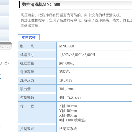
数控清洗机MNC-500
高压噴射、把洗净所有汚垢变为可能的、向来没有的精密清洗机。
再加上数据控制，实現了高度的程序化。提高了洗净效果、省力、降低
高做出貢献。
型 号
MNC-500
机器尺寸
1,800W×3,800L×3,000H
10番2
机器重量
約4,000kg
電源容量
35KVA
洗净压力
19.6MPa
噴出量
30L／min
控制軸数
4軸（Y.X.Z.θ）
行 程
X軸 500mm
Y軸 400mm
X軸 400mm
θ軸 ±180°噴嘴旋?
控制装置
法蘭克系統